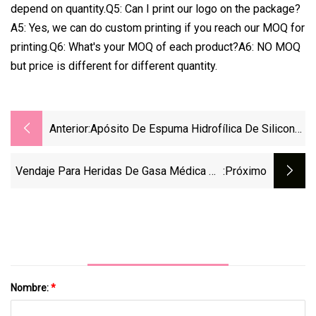
depend on quantity.Q5: Can I print our logo on the package?
A5: Yes, we can do custom printing if you reach our MOQ for
printing.Q6: What's your MOQ of each product?A6: NO MOQ
but price is different for different quantity.
Anterior:
Apósito De Espuma Hidrofílica De Silicona
Absorbente Médica
Vendaje Para Heridas De Gasa Médica De
:próximo
Miel De Manuka De Venta Caliente
Nombre:
*