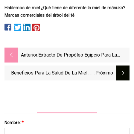
Hablemos de miel ¿Qué tiene de diferente la miel de mānuka?
Marcas comerciales del árbol del té
Anterior:
Extracto De Propóleo Egipcio Para La
Funcionalización De Hidrogel Poroso De
Nanofibra De Celulosa/poli(alcohol
Beneficios Para La Salud De La Miel De
:próximo
Vinílico) Junto Con Caracterización Y
Manuka
Aplicaciones Biológicas
Nombre:
*