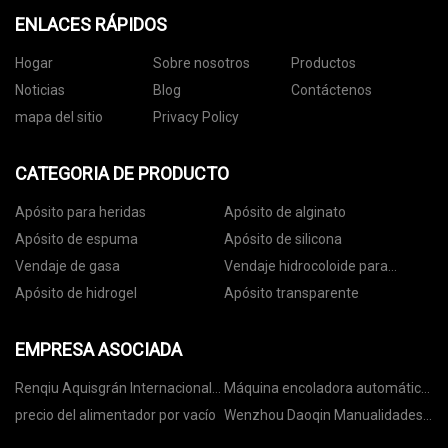
ENLACES RÁPIDOS
Hogar
Sobre nosotros
Productos
Noticias
Blog
Contáctenos
mapa del sitio
Privacy Policy
CATEGORIA DE PRODUCTO
Apósito para heridas
Apósito de alginato
Apósito de espuma
Apósito de silicona
Vendaje de gasa
Vendaje hidrocoloide para
heridas
Apósito de hidrogel
Apósito transparente
EMPRESA ASOCIADA
Renqiu Aquisgrán Internacional
Máquina encoladora automática
Co., Limitado
de carpetas de China
precio del alimentador por vacío
Wenzhou Daoqin Manualidades
Co., Limitado.